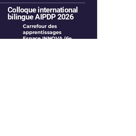
Colloque international
bilingue AIPDP 2026
Carrefour des
apprentissages
Espace INNOVA (6e
étage)
100 Louis Pasteur,
Ottawa, ON K1N 9N3,
Canada
Personne-ressource
uOttawa :
Adou Atta
TEFAD.ETDL@uotta
wa.ca
Personne-ressource
AIPDP :
Dilane Ngoya
colloque2026@aipdp
.org