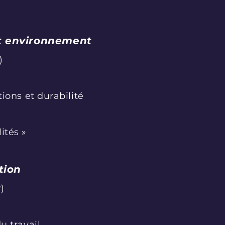
 et environnement
)
ions et durabilité
ités »
tion
)
u travail