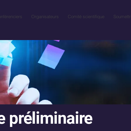
nférenciers
Organisateurs
Comité scientifique
Soumettr
préliminaire