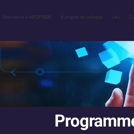
Bienvenue à AIPDP2026
À propos du colloque
Lieu
Co
Programme 