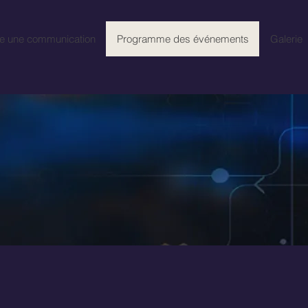
e une communication
Programme des événements
Galerie