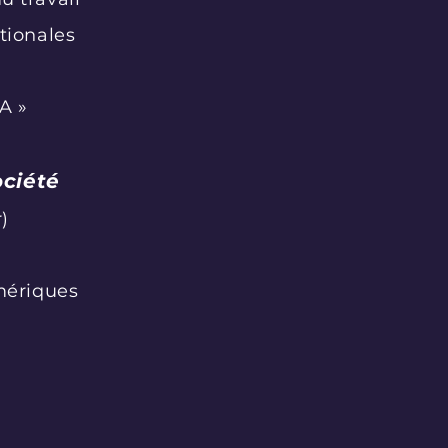
tionales
IA »
ociété
)
umériques